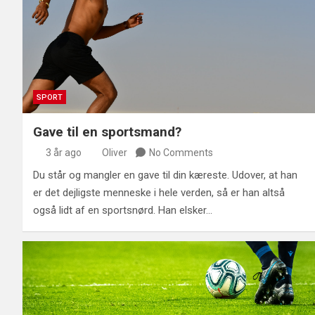
SPORT
Gave til en sportsmand?
3 år ago
Oliver
No Comments
Du står og mangler en gave til din kæreste. Udover, at han
er det dejligste menneske i hele verden, så er han altså
også lidt af en sportsnørd. Han elsker…