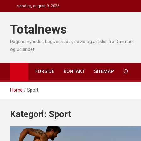
Skip
søndag, august 9, 2026
to
content
Totalnews
Dagens nyheder, begivenheder, news og artikler fra Danmark
og udlandet
FORSIDE
KONTAKT
SITEMAP
🛈
Home
Sport
Kategori:
Sport