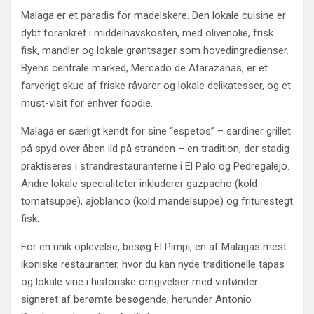
Malaga er et paradis for madelskere. Den lokale cuisine er
dybt forankret i middelhavskosten, med olivenolie, frisk
fisk, mandler og lokale grøntsager som hovedingredienser.
Byens centrale marked, Mercado de Atarazanas, er et
farverigt skue af friske råvarer og lokale delikatesser, og et
must-visit for enhver foodie.
Malaga er særligt kendt for sine “espetos” – sardiner grillet
på spyd over åben ild på stranden – en tradition, der stadig
praktiseres i strandrestauranterne i El Palo og Pedregalejo.
Andre lokale specialiteter inkluderer gazpacho (kold
tomatsuppe), ajoblanco (kold mandelsuppe) og friturestegt
fisk.
For en unik oplevelse, besøg El Pimpi, en af Malagas mest
ikoniske restauranter, hvor du kan nyde traditionelle tapas
og lokale vine i historiske omgivelser med vintønder
signeret af berømte besøgende, herunder Antonio