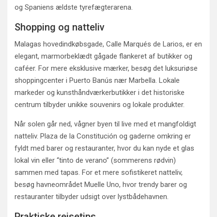
og Spaniens ældste tyrefægterarena.
Shopping og natteliv
Malagas hovedindkøbsgade, Calle Marqués de Larios, er en
elegant, marmorbeklædt gågade flankeret af butikker og
caféer. For mere eksklusive mærker, besøg det luksuriøse
shoppingcenter i Puerto Banús nær Marbella. Lokale
markeder og kunsthåndværkerbutikker i det historiske
centrum tilbyder unikke souvenirs og lokale produkter.
Når solen går ned, vågner byen til live med et mangfoldigt
natteliv. Plaza de la Constitución og gaderne omkring er
fyldt med barer og restauranter, hvor du kan nyde et glas
lokal vin eller “tinto de verano” (sommerens rødvin)
sammen med tapas. For et mere sofistikeret natteliv,
besøg havneområdet Muelle Uno, hvor trendy barer og
restauranter tilbyder udsigt over lystbådehavnen.
Praktiske rejsetips