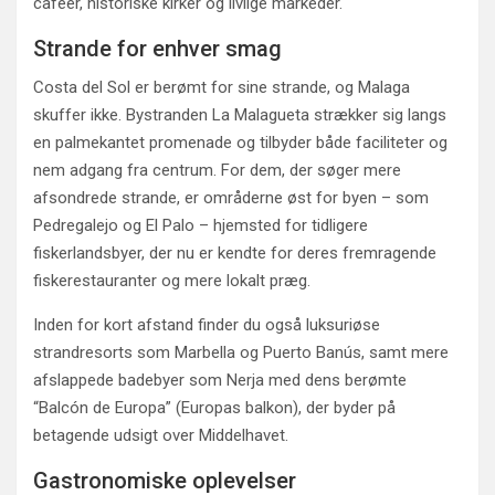
caféer, historiske kirker og livlige markeder.
Strande for enhver smag
Costa del Sol er berømt for sine strande, og Malaga
skuffer ikke. Bystranden La Malagueta strækker sig langs
en palmekantet promenade og tilbyder både faciliteter og
nem adgang fra centrum. For dem, der søger mere
afsondrede strande, er områderne øst for byen – som
Pedregalejo og El Palo – hjemsted for tidligere
fiskerlandsbyer, der nu er kendte for deres fremragende
fiskerestauranter og mere lokalt præg.
Inden for kort afstand finder du også luksuriøse
strandresorts som Marbella og Puerto Banús, samt mere
afslappede badebyer som Nerja med dens berømte
“Balcón de Europa” (Europas balkon), der byder på
betagende udsigt over Middelhavet.
Gastronomiske oplevelser