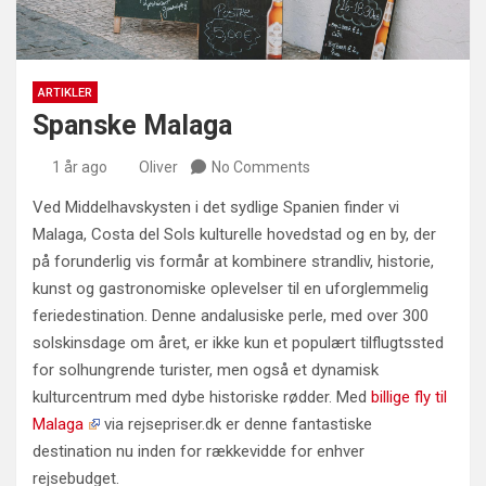
ARTIKLER
Spanske Malaga
1 år ago
Oliver
No Comments
Ved Middelhavskysten i det sydlige Spanien finder vi
Malaga, Costa del Sols kulturelle hovedstad og en by, der
på forunderlig vis formår at kombinere strandliv, historie,
kunst og gastronomiske oplevelser til en uforglemmelig
feriedestination. Denne andalusiske perle, med over 300
solskinsdage om året, er ikke kun et populært tilflugtssted
for solhungrende turister, men også et dynamisk
kulturcentrum med dybe historiske rødder. Med
billige fly til
Malaga
via rejsepriser.dk er denne fantastiske
destination nu inden for rækkevidde for enhver
rejsebudget.