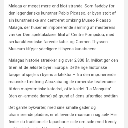
Malaga er meget mere end blot strande. Som fødeby for
den legendariske kunstner Pablo Picasso, er byen stolt af
sin kunstneriske arv, centreret omkring Museo Picasso
Malaga, der huser en imponerende samling af mesterens
værker. Den spektakulære filial af Centre Pompidou, med
sin karakteristiske farvede kube, og Carmen Thyssen
Museum tilføjer yderligere til byens kunstscene.
Malagas historie strækker sig over 2.800 år, hvilket gør den
til en af de ældste byer i Europa. Dette rige historiske
tæppe afspejles i byens arkitektur – fra den imponerende
mauriske fæstning Alcazaba og de romerske teaterruiner
til den majestætiske katedral, ofte kaldet “La Manquita”
(den en-armede dame) på grund af dens ufærdige sydtårn.
Det gamle bykvarter, med sine smalle gader og
charmerende pladser, er et levende museum i sig selv. Her
finder du traditionelle tapasbarer side om side med trendy