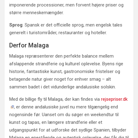
imponerende processioner, men forvent højere priser og
større menneskemængder.
Sprog
: Spansk er det officielle sprog, men engelsk tales
generelt i turistområder, restauranter og hoteller.
Derfor Malaga
Malaga repræsenterer den perfekte balance mellem
afslappende strandferie og kulturel oplevelse. Byens rige
historie, fantastiske kunst, gastronomiske fristelser og
betagende natur giver noget for enhver smag – alt
sammen badet i det vidunderlige andalusiske solskin.
Med de billige fly til Malaga, der kan findes via
rejsepriser.dk
, er denne andalusiske juvel nu mere tilgængelig end
nogensinde før. Uanset om du søger en weekendtur til
kunst og tapas, en længere strandferie eller et
udgangspunkt for at udforske det sydlige Spanien, tilbyder
Malaga en enestående og autentisk oplevelse, der får dig til