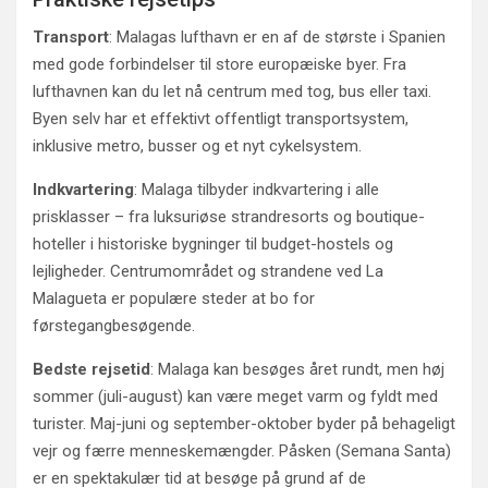
Transport
: Malagas lufthavn er en af de største i Spanien
med gode forbindelser til store europæiske byer. Fra
lufthavnen kan du let nå centrum med tog, bus eller taxi.
Byen selv har et effektivt offentligt transportsystem,
inklusive metro, busser og et nyt cykelsystem.
Indkvartering
: Malaga tilbyder indkvartering i alle
prisklasser – fra luksuriøse strandresorts og boutique-
hoteller i historiske bygninger til budget-hostels og
lejligheder. Centrumområdet og strandene ved La
Malagueta er populære steder at bo for
førstegangbesøgende.
Bedste rejsetid
: Malaga kan besøges året rundt, men høj
sommer (juli-august) kan være meget varm og fyldt med
turister. Maj-juni og september-oktober byder på behageligt
vejr og færre menneskemængder. Påsken (Semana Santa)
er en spektakulær tid at besøge på grund af de