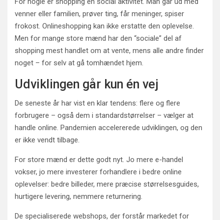
For nogle er shopping en social aktivitet. Man går ud med
venner eller familien, prøver ting, får meninger, spiser
frokost. Onlineshopping kan ikke erstatte den oplevelse.
Men for mange store mænd har den “sociale” del af
shopping mest handlet om at vente, mens alle andre finder
noget – for selv at gå tomhændet hjem.
Udviklingen går kun én vej
De seneste år har vist en klar tendens: flere og flere
forbrugere – også dem i standardstørrelser – vælger at
handle online. Pandemien accelererede udviklingen, og den
er ikke vendt tilbage.
For store mænd er dette godt nyt. Jo mere e-handel
vokser, jo mere investerer forhandlere i bedre online
oplevelser: bedre billeder, mere præcise størrelsesguides,
hurtigere levering, nemmere returnering.
De specialiserede webshops, der forstår markedet for