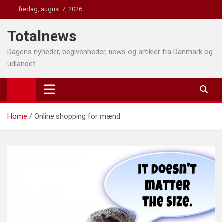
Skip
fredag, august 7, 2026
to
content
Totalnews
Dagens nyheder, begivenheder, news og artikler fra Danmark og
udlandet
Home
Online shopping for mænd