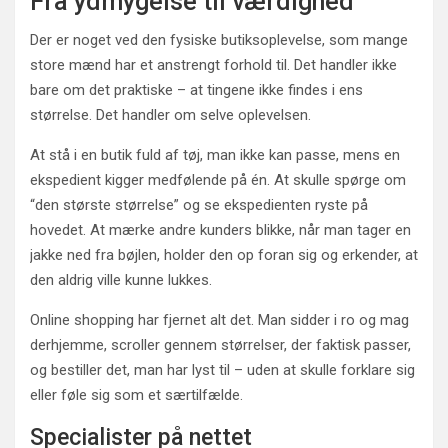
Fra ydmygelse til værdighed
Der er noget ved den fysiske butiksoplevelse, som mange
store mænd har et anstrengt forhold til. Det handler ikke
bare om det praktiske – at tingene ikke findes i ens
størrelse. Det handler om selve oplevelsen.
At stå i en butik fuld af tøj, man ikke kan passe, mens en
ekspedient kigger medfølende på én. At skulle spørge om
“den største størrelse” og se ekspedienten ryste på
hovedet. At mærke andre kunders blikke, når man tager en
jakke ned fra bøjlen, holder den op foran sig og erkender, at
den aldrig ville kunne lukkes.
Online shopping har fjernet alt det. Man sidder i ro og mag
derhjemme, scroller gennem størrelser, der faktisk passer,
og bestiller det, man har lyst til – uden at skulle forklare sig
eller føle sig som et særtilfælde.
Specialister på nettet