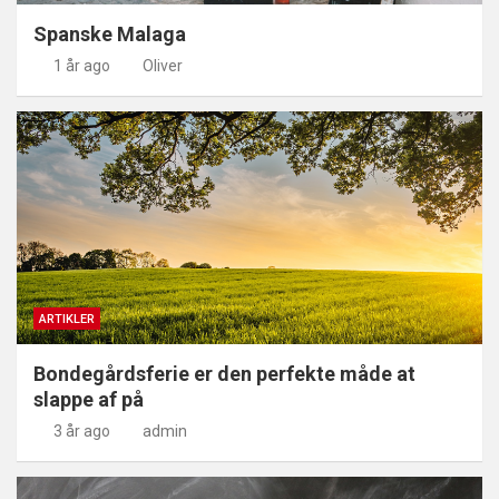
Spanske Malaga
1 år ago
Oliver
ARTIKLER
Bondegårdsferie er den perfekte måde at
slappe af på
3 år ago
admin